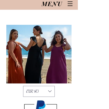
MENU
EUR (€)