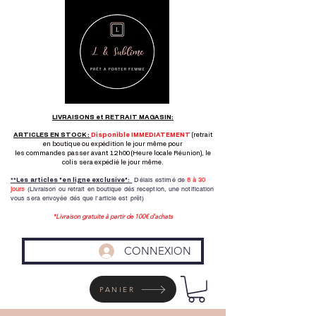
LIVRAISONS et RETRAIT MAGASIN:
ARTICLES EN STOCK :
Disponible IMMEDIATEMENT
(retrait
en boutique ou expédition le jour même pour
les commandes passer avant 12h00 (Heure locale Réunion), le
colis sera expédié le jour même.
Délais estimé de
8 à
30
**Les articles "en ligne exclusive":
jours
(Livraison ou retrait en boutique dés reception,
une notification
vous sera envoyée dés que l'article est prêt)
*Livraison gratuite à partir de 100€ d'achats
CONNEXION
PANIER