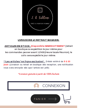
LIVRAISONS et RETRAIT MAGASIN:
ARTICLES EN STOCK :
Disponible IMMEDIATEMENT
(retrait
en boutique ou expédition le jour même pour
les commandes passer avant 12h00 (Heure locale Réunion), le
colis sera expédié le jour même.
Délais estimé de
8 à
30
**Les articles "en ligne exclusive":
jours
(Livraison ou retrait en boutique dés reception,
une notification
vous sera envoyée dés que l'article est prêt)
*Livraison gratuite à partir de 100€ d'achats
CONNEXION
PANIER