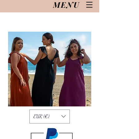
MENU
EUR (€)