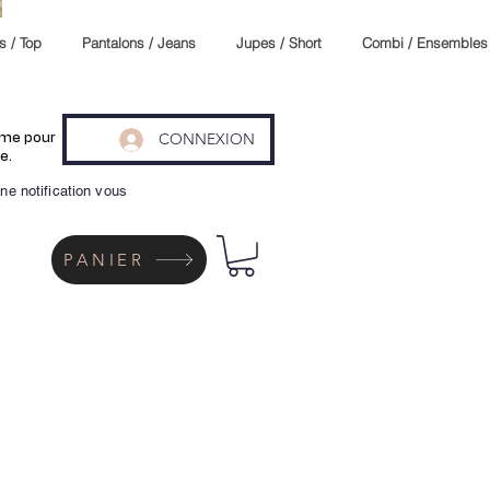
s / Top
Pantalons / Jeans
Jupes / Short
Combi / Ensembles
CONNEXION
même pour
e.
ne notification vous
PANIER