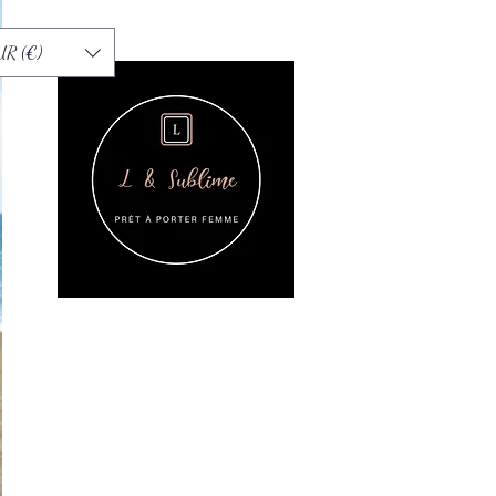
UR (€)