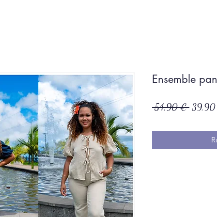
Ensemble pan
Prix
 54,90 € 
39,90
original
R