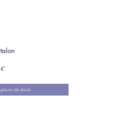
talon
Prix
 €
promotionnel
upture de stock