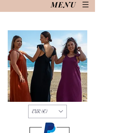
MENU
EUR (€)