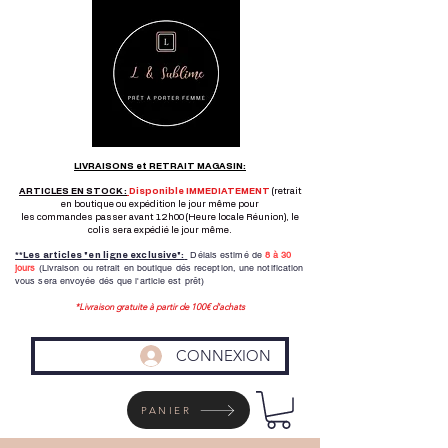
LIVRAISONS et RETRAIT MAGASIN:
ARTICLES EN STOCK :
Disponible IMMEDIATEMENT
(retrait
en boutique ou expédition le jour même pour
les commandes passer avant 12h00 (Heure locale Réunion), le
colis sera expédié le jour même.
Délais estimé de
8 à
30
**Les articles "en ligne exclusive":
jours
(Livraison ou retrait en boutique dés reception,
une notification
vous sera envoyée dés que l'article est prêt)
*Livraison gratuite à partir de 100€ d'achats
CONNEXION
PANIER