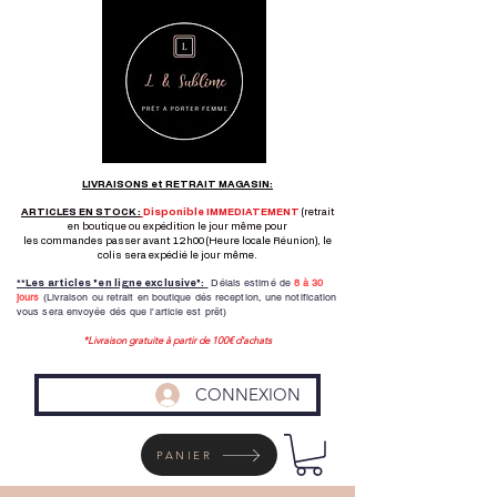
LIVRAISONS et RETRAIT MAGASIN:
ARTICLES EN STOCK :
Disponible IMMEDIATEMENT
(retrait
en boutique ou expédition le jour même pour
les commandes passer avant 12h00 (Heure locale Réunion), le
colis sera expédié le jour même.
Délais estimé de
8 à
30
**Les articles "en ligne exclusive":
jours
(Livraison ou retrait en boutique dés reception,
une notification
vous sera envoyée dés que l'article est prêt)
*Livraison gratuite à partir de 100€ d'achats
CONNEXION
PANIER