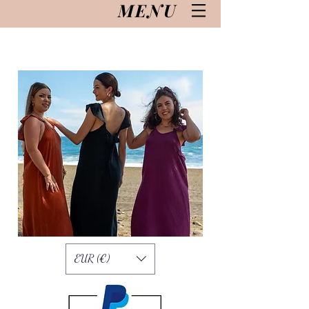
MENU
EUR (€)