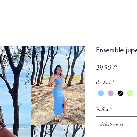
Ensemble jup
Prix
29,90 €
Couleur
*
Tailles
*
Sélectionner