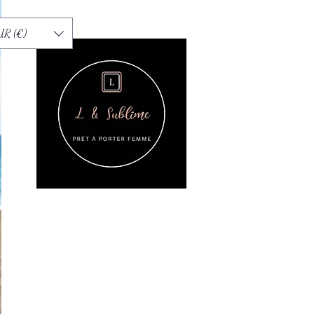
UR (€)