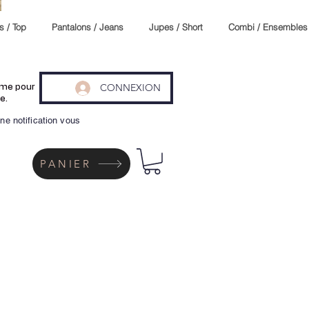
s / Top
Pantalons / Jeans
Jupes / Short
Combi / Ensembles
CONNEXION
même pour
e.
ne notification vous
PANIER