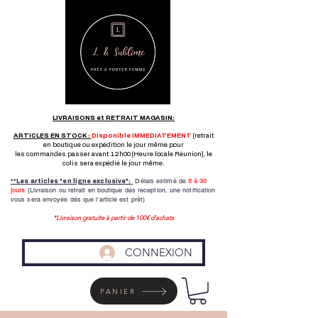
LIVRAISONS et RETRAIT MAGASIN:
ARTICLES EN STOCK :
Disponible IMMEDIATEMENT
(retrait
en boutique ou expédition le jour même pour
les commandes passer avant 12h00 (Heure locale Réunion), le
colis sera expédié le jour même.
Délais estimé de
8 à
30
**Les articles "en ligne exclusive":
jours
(Livraison ou retrait en boutique dés reception,
une notification
vous sera envoyée dés que l'article est prêt)
*Livraison gratuite à partir de 100€ d'achats
CONNEXION
PANIER