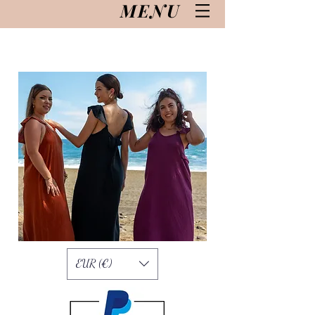
MENU
EUR (€)