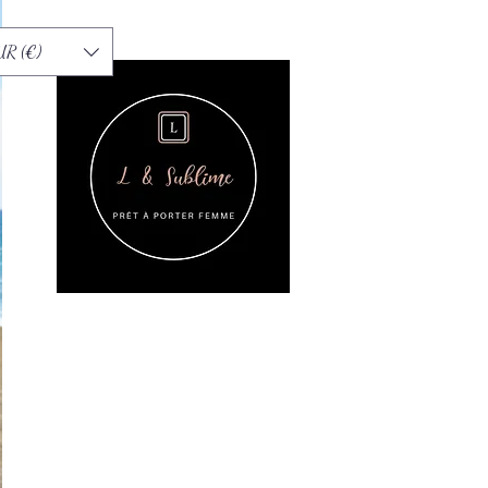
UR (€)