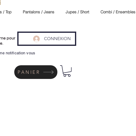
s / Top
Pantalons / Jeans
Jupes / Short
Combi / Ensembles
CONNEXION
même pour
e.
ne notification vous
PANIER