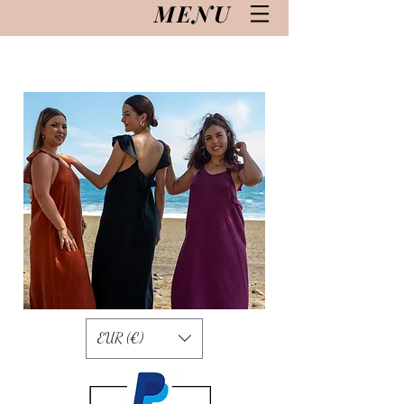
MENU
EUR (€)