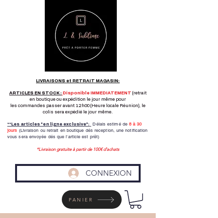
LIVRAISONS et RETRAIT MAGASIN:
ARTICLES EN STOCK :
Disponible IMMEDIATEMENT
(retrait
en boutique ou expédition le jour même pour
les commandes passer avant 12h00 (Heure locale Réunion), le
colis sera expédié le jour même.
Délais estimé de
8 à
30
**Les articles "en ligne exclusive":
jours
(Livraison ou retrait en boutique dés reception,
une notification
vous sera envoyée dés que l'article est prêt)
*Livraison gratuite à partir de 100€ d'achats
CONNEXION
PANIER