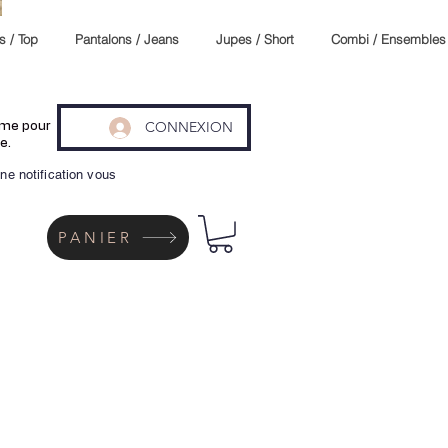
s / Top
Pantalons / Jeans
Jupes / Short
Combi / Ensembles
CONNEXION
même pour
e.
ne notification vous
PANIER