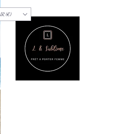
UR (€)