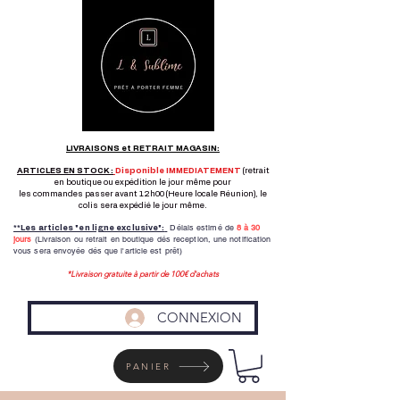
LIVRAISONS et RETRAIT MAGASIN:
ARTICLES EN STOCK :
Disponible IMMEDIATEMENT
(retrait
en boutique ou expédition le jour même pour
les commandes passer avant 12h00 (Heure locale Réunion), le
colis sera expédié le jour même.
Délais estimé de
8 à
30
**Les articles "en ligne exclusive":
jours
(Livraison ou retrait en boutique dés reception,
une notification
vous sera envoyée dés que l'article est prêt)
*Livraison gratuite à partir de 100€ d'achats
CONNEXION
PANIER