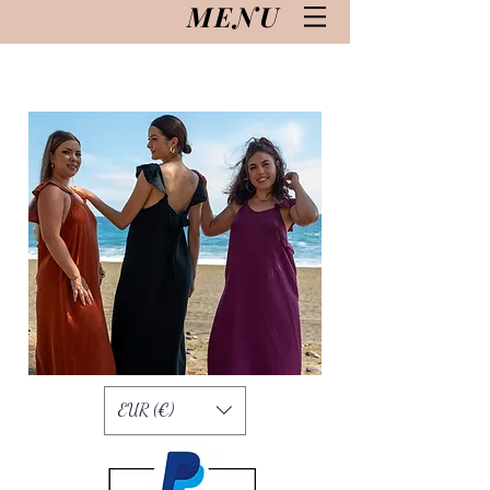
MENU
EUR (€)