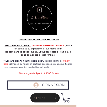
LIVRAISONS et RETRAIT MAGASIN:
ARTICLES EN STOCK :
Disponible IMMEDIATEMENT
(retrait
en boutique ou expédition le jour même pour
les commandes passer avant 12h00 (Heure locale Réunion), le
colis sera expédié le jour même.
Délais estimé de
8 à
30
**Les articles "en ligne exclusive":
jours
(Livraison ou retrait en boutique dés reception,
une notification
vous sera envoyée dés que l'article est prêt)
*Livraison gratuite à partir de 100€ d'achats
CONNEXION
PANIER