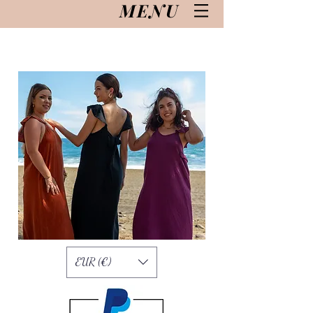
MENU
EUR (€)