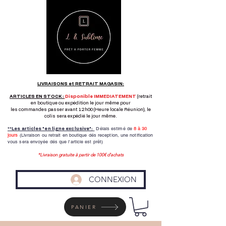
LIVRAISONS et RETRAIT MAGASIN:
ARTICLES EN STOCK :
Disponible IMMEDIATEMENT
(retrait
en boutique ou expédition le jour même pour
les commandes passer avant 12h00 (Heure locale Réunion), le
colis sera expédié le jour même.
Délais estimé de
8 à
30
**Les articles "en ligne exclusive":
jours
(Livraison ou retrait en boutique dés reception,
une notification
vous sera envoyée dés que l'article est prêt)
*Livraison gratuite à partir de 100€ d'achats
CONNEXION
PANIER