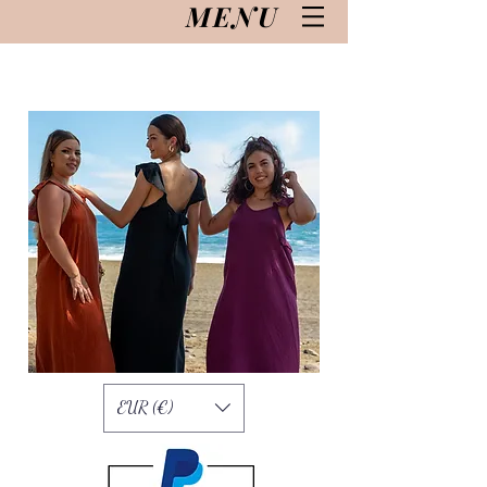
MENU
EUR (€)