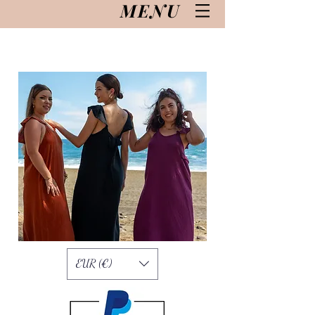
MENU
EUR (€)