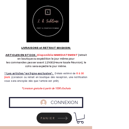
LIVRAISONS et RETRAIT MAGASIN:
ARTICLES EN STOCK :
Disponible IMMEDIATEMENT
(retrait
en boutique ou expédition le jour même pour
les commandes passer avant 12h00 (Heure locale Réunion), le
colis sera expédié le jour même.
Délais estimé de
8 à
30
**Les articles "en ligne exclusive":
jours
(Livraison ou retrait en boutique dés reception,
une notification
vous sera envoyée dés que l'article est prêt)
*Livraison gratuite à partir de 100€ d'achats
CONNEXION
PANIER