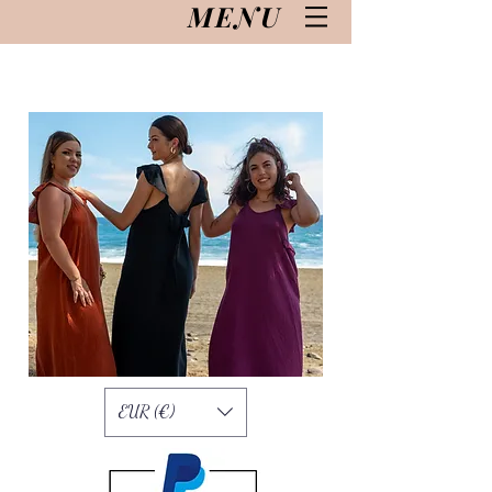
MENU
EUR (€)