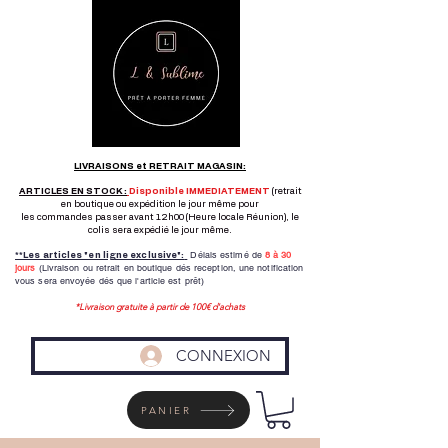
LIVRAISONS et RETRAIT MAGASIN:
ARTICLES EN STOCK :
Disponible IMMEDIATEMENT
(retrait
en boutique ou expédition le jour même pour
les commandes passer avant 12h00 (Heure locale Réunion), le
colis sera expédié le jour même.
Délais estimé de
8 à
30
**Les articles "en ligne exclusive":
jours
(Livraison ou retrait en boutique dés reception,
une notification
vous sera envoyée dés que l'article est prêt)
*Livraison gratuite à partir de 100€ d'achats
CONNEXION
PANIER