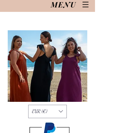
MENU
EUR (€)