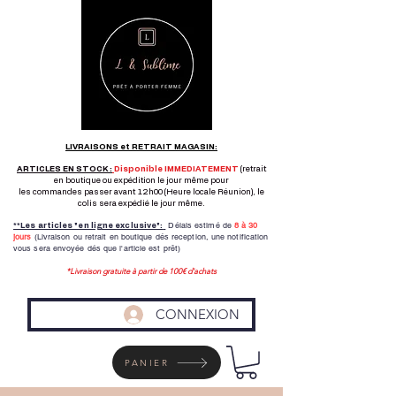
LIVRAISONS et RETRAIT MAGASIN:
ARTICLES EN STOCK :
Disponible IMMEDIATEMENT
(retrait
en boutique ou expédition le jour même pour
les commandes passer avant 12h00 (Heure locale Réunion), le
colis sera expédié le jour même.
Délais estimé de
8 à
30
**Les articles "en ligne exclusive":
jours
(Livraison ou retrait en boutique dés reception,
une notification
vous sera envoyée dés que l'article est prêt)
*Livraison gratuite à partir de 100€ d'achats
CONNEXION
PANIER