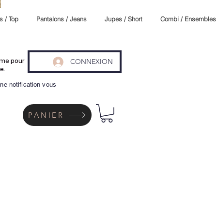
s / Top
Pantalons / Jeans
Jupes / Short
Combi / Ensembles
CONNEXION
même pour
e.
ne notification vous
PANIER