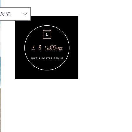
UR (€)