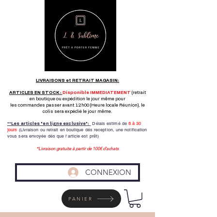
LIVRAISONS et RETRAIT MAGASIN:
ARTICLES EN STOCK :
Disponible IMMEDIATEMENT
(retrait
en boutique ou expédition le jour même pour
les commandes passer avant 12h00 (Heure locale Réunion), le
colis sera expédié le jour même.
Délais estimé de
8 à
30
**Les articles "en ligne exclusive":
jours
(Livraison ou retrait en boutique dés reception,
une notification
vous sera envoyée dés que l'article est prêt)
*Livraison gratuite à partir de 100€ d'achats
CONNEXION
PANIER