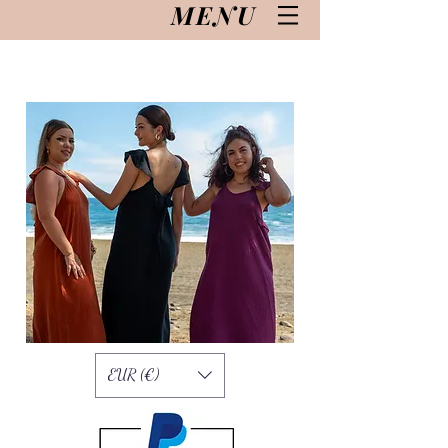
MENU
EUR (€)