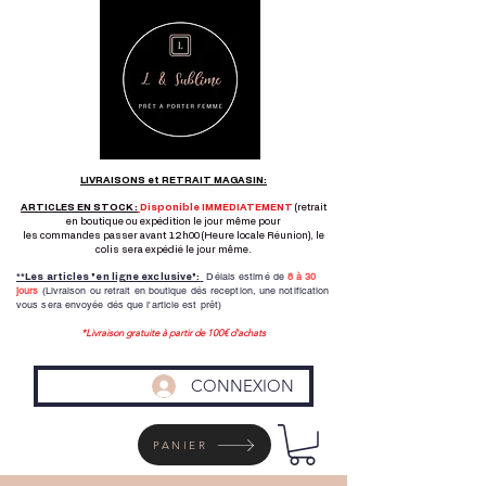
LIVRAISONS et RETRAIT MAGASIN:
ARTICLES EN STOCK :
Disponible IMMEDIATEMENT
(retrait
en boutique ou expédition le jour même pour
les commandes passer avant 12h00 (Heure locale Réunion), le
colis sera expédié le jour même.
Délais estimé de
8 à
30
**Les articles "en ligne exclusive":
jours
(Livraison ou retrait en boutique dés reception,
une notification
vous sera envoyée dés que l'article est prêt)
*Livraison gratuite à partir de 100€ d'achats
CONNEXION
PANIER