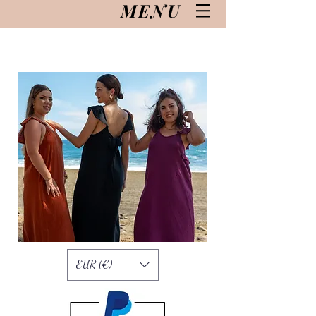
MENU
EUR (€)