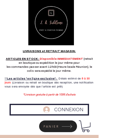
LIVRAISONS et RETRAIT MAGASIN:
ARTICLES EN STOCK :
Disponible IMMEDIATEMENT
(retrait
en boutique ou expédition le jour même pour
les commandes passer avant 12h00 (Heure locale Réunion), le
colis sera expédié le jour même.
Délais estimé de
8 à
30
**Les articles "en ligne exclusive":
jours
(Livraison ou retrait en boutique dés reception,
une notification
vous sera envoyée dés que l'article est prêt)
*Livraison gratuite à partir de 100€ d'achats
CONNEXION
PANIER