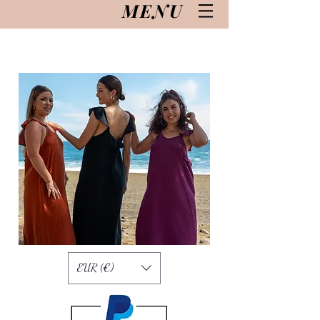
MENU
EUR (€)