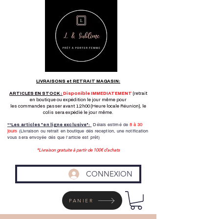
LIVRAISONS et RETRAIT MAGASIN:
ARTICLES EN STOCK :
Disponible IMMEDIATEMENT
(retrait
en boutique ou expédition le jour même pour
les commandes passer avant 12h00 (Heure locale Réunion), le
colis sera expédié le jour même.
Délais estimé de
8 à
30
**Les articles "en ligne exclusive":
jours
(Livraison ou retrait en boutique dés reception,
une notification
vous sera envoyée dés que l'article est prêt)
*Livraison gratuite à partir de 100€ d'achats
CONNEXION
PANIER