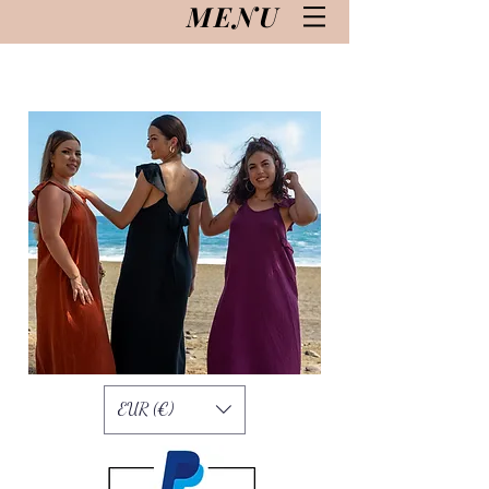
MENU
EUR (€)