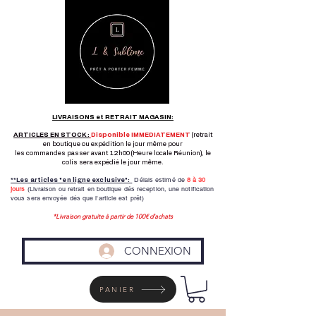
LIVRAISONS et RETRAIT MAGASIN:
ARTICLES EN STOCK :
Disponible IMMEDIATEMENT
(retrait
en boutique ou expédition le jour même pour
les commandes passer avant 12h00 (Heure locale Réunion), le
colis sera expédié le jour même.
Délais estimé de
8 à
30
**Les articles "en ligne exclusive":
jours
(Livraison ou retrait en boutique dés reception,
une notification
vous sera envoyée dés que l'article est prêt)
*Livraison gratuite à partir de 100€ d'achats
CONNEXION
PANIER