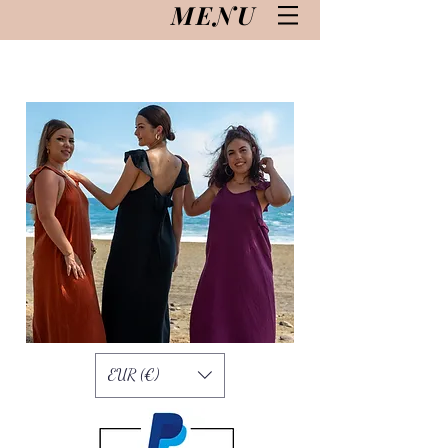
MENU
EUR (€)