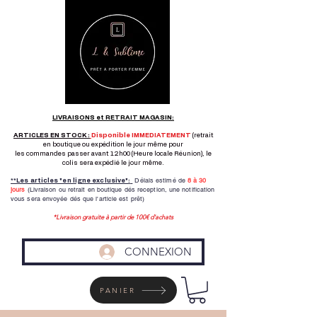
LIVRAISONS et RETRAIT MAGASIN:
ARTICLES EN STOCK :
Disponible IMMEDIATEMENT
(retrait
en boutique ou expédition le jour même pour
les commandes passer avant 12h00 (Heure locale Réunion), le
colis sera expédié le jour même.
Délais estimé de
8 à
30
**Les articles "en ligne exclusive":
jours
(Livraison ou retrait en boutique dés reception,
une notification
vous sera envoyée dés que l'article est prêt)
*Livraison gratuite à partir de 100€ d'achats
CONNEXION
PANIER