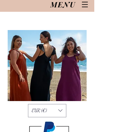
MENU
EUR (€)